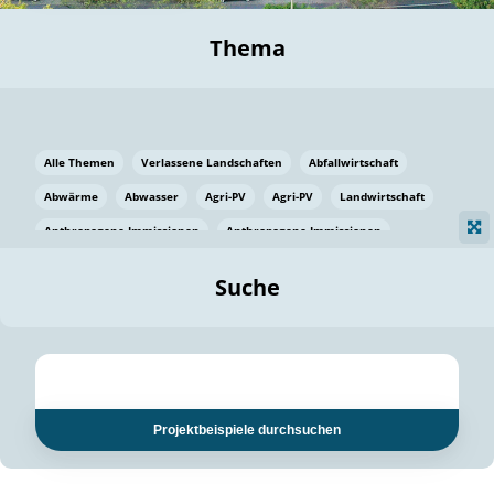
Thema
Alle Themen
Verlassene Landschaften
Abfallwirtschaft
Abwärme
Abwasser
Agri-PV
Agri-PV
Landwirtschaft
Anthropogene Immissionen
Anthropogene Immissionen
Vermeidung von Lebensmittelverlusten
Baden Württemberg
Suche
Ostsee
Bauen
Baumaterial
Bayern
Bayern
Beatmungssysteme
Beratung
Berlin
Bestäuber
bilaterale Zu-sammenarbeit
bilaterale Zu-sammenarbeit
Bildung
Bildung / Kommunikation
Projektbeispiele durchsuchen
Bildung für nachhaltige Entwicklung
Pflanzenkohle
Biodiversität
Biodiversität
Biogas
Biogas