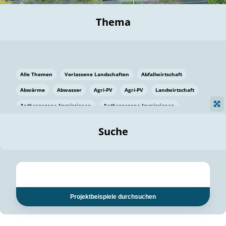
Thema
Alle Themen
Verlassene Landschaften
Abfallwirtschaft
Abwärme
Abwasser
Agri-PV
Agri-PV
Landwirtschaft
Anthropogene Immissionen
Anthropogene Immissionen
Vermeidung von Lebensmittelverlusten
Baden Württemberg
Suche
Ostsee
Bauen
Baumaterial
Bayern
Bayern
Beatmungssysteme
Beratung
Berlin
Bestäuber
bilaterale Zu-sammenarbeit
bilaterale Zu-sammenarbeit
Bildung
Bildung / Kommunikation
Projektbeispiele durchsuchen
Bildung für nachhaltige Entwicklung
Pflanzenkohle
Biodiversität
Biodiversität
Biogas
Biogas