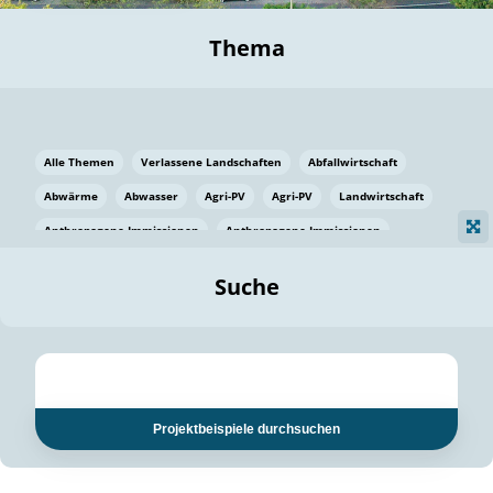
Thema
Alle Themen
Verlassene Landschaften
Abfallwirtschaft
Abwärme
Abwasser
Agri-PV
Agri-PV
Landwirtschaft
Anthropogene Immissionen
Anthropogene Immissionen
Vermeidung von Lebensmittelverlusten
Baden Württemberg
Suche
Ostsee
Bauen
Baumaterial
Bayern
Bayern
Beatmungssysteme
Beratung
Berlin
Bestäuber
bilaterale Zu-sammenarbeit
bilaterale Zu-sammenarbeit
Bildung
Bildung / Kommunikation
Projektbeispiele durchsuchen
Bildung für nachhaltige Entwicklung
Pflanzenkohle
Biodiversität
Biodiversität
Biogas
Biogas