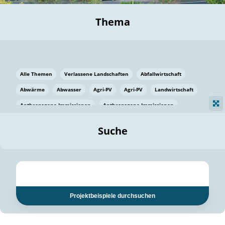
Thema
Alle Themen
Verlassene Landschaften
Abfallwirtschaft
Abwärme
Abwasser
Agri-PV
Agri-PV
Landwirtschaft
Anthropogene Immissionen
Anthropogene Immissionen
Vermeidung von Lebensmittelverlusten
Baden Württemberg
Suche
Ostsee
Bauen
Baumaterial
Bayern
Bayern
Beatmungssysteme
Beratung
Berlin
Bestäuber
bilaterale Zu-sammenarbeit
bilaterale Zu-sammenarbeit
Bildung
Bildung / Kommunikation
Projektbeispiele durchsuchen
Bildung für nachhaltige Entwicklung
Pflanzenkohle
Biodiversität
Biodiversität
Biogas
Biogas