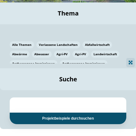
Thema
Alle Themen
Verlassene Landschaften
Abfallwirtschaft
Abwärme
Abwasser
Agri-PV
Agri-PV
Landwirtschaft
Anthropogene Immissionen
Anthropogene Immissionen
Vermeidung von Lebensmittelverlusten
Baden Württemberg
Suche
Ostsee
Bauen
Baumaterial
Bayern
Bayern
Beatmungssysteme
Beratung
Berlin
Bestäuber
bilaterale Zu-sammenarbeit
bilaterale Zu-sammenarbeit
Bildung
Bildung / Kommunikation
Projektbeispiele durchsuchen
Bildung für nachhaltige Entwicklung
Pflanzenkohle
Biodiversität
Biodiversität
Biogas
Biogas