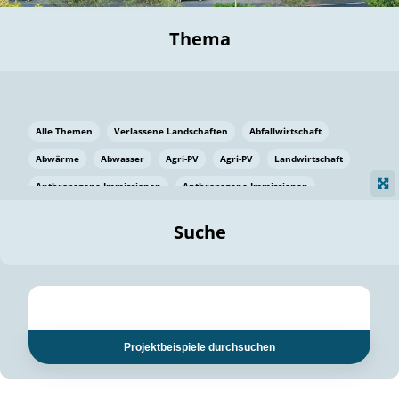
Thema
Alle Themen
Verlassene Landschaften
Abfallwirtschaft
Abwärme
Abwasser
Agri-PV
Agri-PV
Landwirtschaft
Anthropogene Immissionen
Anthropogene Immissionen
Vermeidung von Lebensmittelverlusten
Baden Württemberg
Suche
Ostsee
Bauen
Baumaterial
Bayern
Bayern
Beatmungssysteme
Beratung
Berlin
Bestäuber
bilaterale Zu-sammenarbeit
bilaterale Zu-sammenarbeit
Bildung
Bildung / Kommunikation
Projektbeispiele durchsuchen
Bildung für nachhaltige Entwicklung
Pflanzenkohle
Biodiversität
Biodiversität
Biogas
Biogas