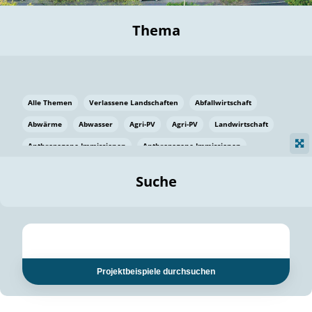
Thema
Alle Themen
Verlassene Landschaften
Abfallwirtschaft
Abwärme
Abwasser
Agri-PV
Agri-PV
Landwirtschaft
Anthropogene Immissionen
Anthropogene Immissionen
Vermeidung von Lebensmittelverlusten
Baden Württemberg
Suche
Ostsee
Bauen
Baumaterial
Bayern
Bayern
Beatmungssysteme
Beratung
Berlin
Bestäuber
bilaterale Zu-sammenarbeit
bilaterale Zu-sammenarbeit
Bildung
Bildung / Kommunikation
Projektbeispiele durchsuchen
Bildung für nachhaltige Entwicklung
Pflanzenkohle
Biodiversität
Biodiversität
Biogas
Biogas