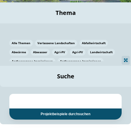
Thema
Alle Themen
Verlassene Landschaften
Abfallwirtschaft
Abwärme
Abwasser
Agri-PV
Agri-PV
Landwirtschaft
Anthropogene Immissionen
Anthropogene Immissionen
Vermeidung von Lebensmittelverlusten
Baden Württemberg
Suche
Ostsee
Bauen
Baumaterial
Bayern
Bayern
Beatmungssysteme
Beratung
Berlin
Bestäuber
bilaterale Zu-sammenarbeit
bilaterale Zu-sammenarbeit
Bildung
Bildung / Kommunikation
Projektbeispiele durchsuchen
Bildung für nachhaltige Entwicklung
Pflanzenkohle
Biodiversität
Biodiversität
Biogas
Biogas