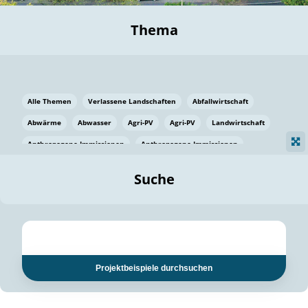
Thema
Alle Themen
Verlassene Landschaften
Abfallwirtschaft
Abwärme
Abwasser
Agri-PV
Agri-PV
Landwirtschaft
Anthropogene Immissionen
Anthropogene Immissionen
Vermeidung von Lebensmittelverlusten
Baden Württemberg
Suche
Ostsee
Bauen
Baumaterial
Bayern
Bayern
Beatmungssysteme
Beratung
Berlin
Bestäuber
bilaterale Zu-sammenarbeit
bilaterale Zu-sammenarbeit
Bildung
Bildung / Kommunikation
Projektbeispiele durchsuchen
Bildung für nachhaltige Entwicklung
Pflanzenkohle
Biodiversität
Biodiversität
Biogas
Biogas