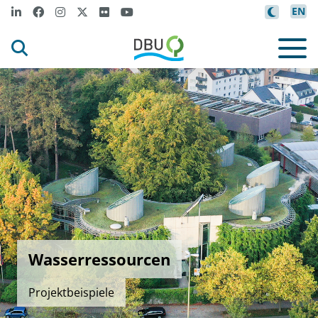
EN
Wasserressourcen
Projektbeispiele