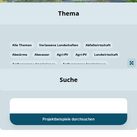
Thema
Alle Themen
Verlassene Landschaften
Abfallwirtschaft
Abwärme
Abwasser
Agri-PV
Agri-PV
Landwirtschaft
Anthropogene Immissionen
Anthropogene Immissionen
Vermeidung von Lebensmittelverlusten
Baden Württemberg
Suche
Ostsee
Bauen
Baumaterial
Bayern
Bayern
Beatmungssysteme
Beratung
Berlin
Bestäuber
bilaterale Zu-sammenarbeit
bilaterale Zu-sammenarbeit
Bildung
Bildung / Kommunikation
Projektbeispiele durchsuchen
Bildung für nachhaltige Entwicklung
Pflanzenkohle
Biodiversität
Biodiversität
Biogas
Biogas