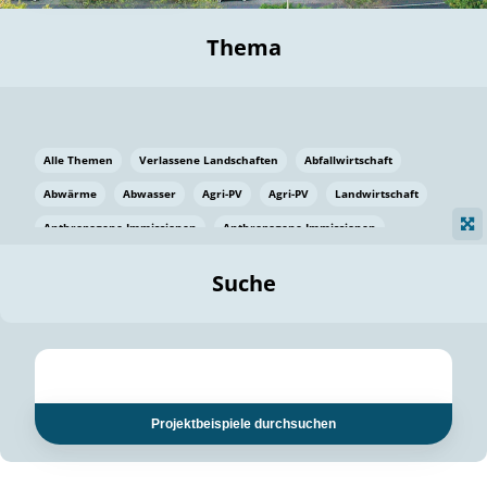
Thema
Alle Themen
Verlassene Landschaften
Abfallwirtschaft
Abwärme
Abwasser
Agri-PV
Agri-PV
Landwirtschaft
Anthropogene Immissionen
Anthropogene Immissionen
Vermeidung von Lebensmittelverlusten
Baden Württemberg
Suche
Ostsee
Bauen
Baumaterial
Bayern
Bayern
Beatmungssysteme
Beratung
Berlin
Bestäuber
bilaterale Zu-sammenarbeit
bilaterale Zu-sammenarbeit
Bildung
Bildung / Kommunikation
Projektbeispiele durchsuchen
Bildung für nachhaltige Entwicklung
Pflanzenkohle
Biodiversität
Biodiversität
Biogas
Biogas