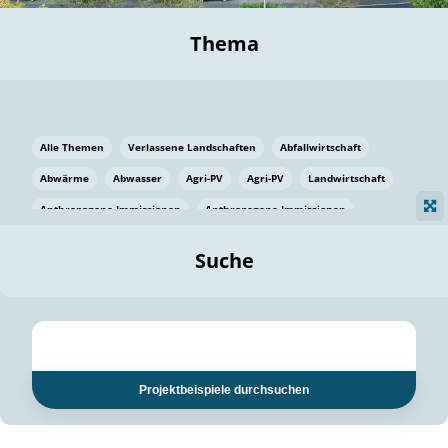
Thema
Alle Themen
Verlassene Landschaften
Abfallwirtschaft
Abwärme
Abwasser
Agri-PV
Agri-PV
Landwirtschaft
Anthropogene Immissionen
Anthropogene Immissionen
Vermeidung von Lebensmittelverlusten
Baden Württemberg
Suche
Ostsee
Bauen
Baumaterial
Bayern
Bayern
Beatmungssysteme
Beratung
Berlin
Bestäuber
bilaterale Zu-sammenarbeit
bilaterale Zu-sammenarbeit
Bildung
Bildung / Kommunikation
Projektbeispiele durchsuchen
Bildung für nachhaltige Entwicklung
Pflanzenkohle
Biodiversität
Biodiversität
Biogas
Biogas