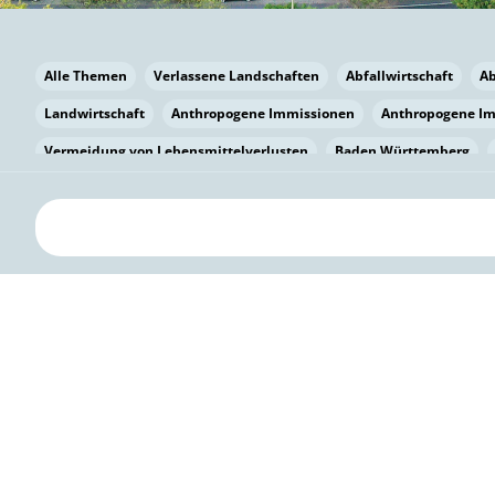
Alle Themen
Verlassene Landschaften
Abfallwirtschaft
A
Landwirtschaft
Anthropogene Immissionen
Anthropogene I
Vermeidung von Lebensmittelverlusten
Baden Württemberg
Bayern
Bayern
Beatmungssysteme
Beratung
Berlin
bilaterale Zu-sammenarbeit
Bildung
Bildung / Kommunikati
Pflanzenkohle
Biodiversität
Biodiversität
Biogas
Bioga
Vermeidung von Lebensmittelverlusten
Brandenburg
Breme
Bürgerwissenschaft
Capacity Building
Capacity Building
Kreislaufwirtschaft
Bürgerenergie
Bürgerbeteiligung
Bürg
Citizen Science
Klimawandel
Klimakrise
Klimaschutz
Kooperation
Kooperation mit KMU
Grenzüberschreitend
D
Deutscher Umweltpreis
Digitale Bildung
Digitaler Landschaf