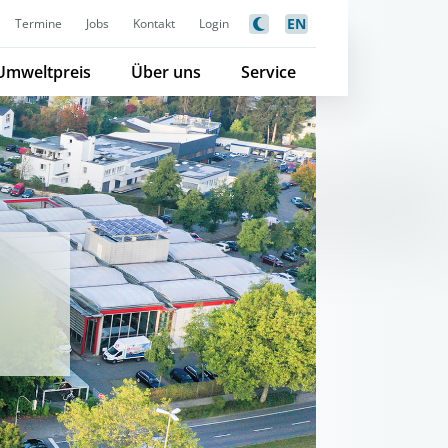
EN
Termine
Jobs
Kontakt
Login
Umweltpreis
Über uns
Service