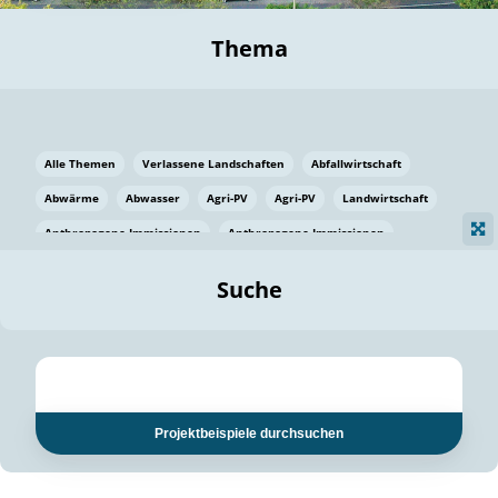
Thema
Alle Themen
Verlassene Landschaften
Abfallwirtschaft
Abwärme
Abwasser
Agri-PV
Agri-PV
Landwirtschaft
Anthropogene Immissionen
Anthropogene Immissionen
Vermeidung von Lebensmittelverlusten
Baden Württemberg
Suche
Ostsee
Bauen
Baumaterial
Bayern
Bayern
Beatmungssysteme
Beratung
Berlin
Bestäuber
bilaterale Zu-sammenarbeit
bilaterale Zu-sammenarbeit
Bildung
Bildung / Kommunikation
Projektbeispiele durchsuchen
Bildung für nachhaltige Entwicklung
Pflanzenkohle
Biodiversität
Biodiversität
Biogas
Biogas