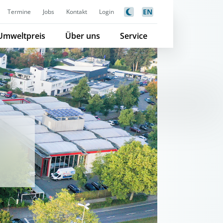
EN
Termine
Jobs
Kontakt
Login
Umweltpreis
Über uns
Service