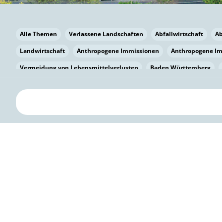
Alle Themen
Verlassene Landschaften
Abfallwirtschaft
A
Landwirtschaft
Anthropogene Immissionen
Anthropogene I
Vermeidung von Lebensmittelverlusten
Baden Württemberg
Bayern
Bayern
Beatmungssysteme
Beratung
Berlin
bilaterale Zu-sammenarbeit
Bildung
Bildung / Kommunikati
Pflanzenkohle
Biodiversität
Biodiversität
Biogas
Bioga
Vermeidung von Lebensmittelverlusten
Brandenburg
Breme
Bürgerwissenschaft
Capacity Building
Capacity Building
Circular Economy
Bürgerenergie
Bürgerbeteiligung
Citize
Bürgerwissenschaft
Klimawandel
Klimakrise
Klimaschutz
Kooperation
Kooperation mit KMU
Grenzüberschreitend
D
Deutscher Umweltpreis
Digitale Bildung
Digitaler Landschaf