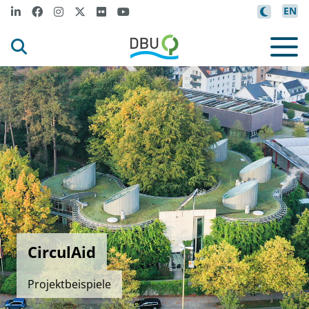
EN
CirculAid
Projektbeispiele