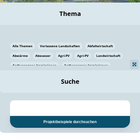
Thema
Alle Themen
Verlassene Landschaften
Abfallwirtschaft
Abwärme
Abwasser
Agri-PV
Agri-PV
Landwirtschaft
Anthropogene Immissionen
Anthropogene Immissionen
Vermeidung von Lebensmittelverlusten
Baden Württemberg
Suche
Ostsee
Bauen
Baumaterial
Bayern
Bayern
Beatmungssysteme
Beratung
Berlin
Bestäuber
bilaterale Zu-sammenarbeit
bilaterale Zu-sammenarbeit
Bildung
Bildung / Kommunikation
Projektbeispiele durchsuchen
Bildung für nachhaltige Entwicklung
Pflanzenkohle
Biodiversität
Biodiversität
Biogas
Biogas