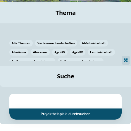
Thema
Alle Themen
Verlassene Landschaften
Abfallwirtschaft
Abwärme
Abwasser
Agri-PV
Agri-PV
Landwirtschaft
Anthropogene Immissionen
Anthropogene Immissionen
Vermeidung von Lebensmittelverlusten
Baden Württemberg
Suche
Ostsee
Bauen
Baumaterial
Bayern
Bayern
Beatmungssysteme
Beratung
Berlin
Bestäuber
bilaterale Zu-sammenarbeit
bilaterale Zu-sammenarbeit
Bildung
Bildung / Kommunikation
Projektbeispiele durchsuchen
Bildung für nachhaltige Entwicklung
Pflanzenkohle
Biodiversität
Biodiversität
Biogas
Biogas