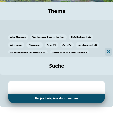
Thema
Alle Themen
Verlassene Landschaften
Abfallwirtschaft
Abwärme
Abwasser
Agri-PV
Agri-PV
Landwirtschaft
Anthropogene Immissionen
Anthropogene Immissionen
Vermeidung von Lebensmittelverlusten
Baden Württemberg
Suche
Ostsee
Bauen
Baumaterial
Bayern
Bayern
Beatmungssysteme
Beratung
Berlin
Bestäuber
bilaterale Zu-sammenarbeit
bilaterale Zu-sammenarbeit
Bildung
Bildung / Kommunikation
Projektbeispiele durchsuchen
Bildung für nachhaltige Entwicklung
Pflanzenkohle
Biodiversität
Biodiversität
Biogas
Biogas