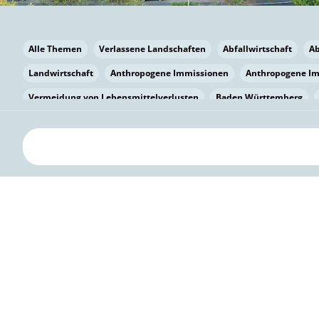
Alle Themen
Verlassene Landschaften
Abfallwirtschaft
A
Landwirtschaft
Anthropogene Immissionen
Anthropogene I
Vermeidung von Lebensmittelverlusten
Baden Württemberg
Bayern
Bayern
Beatmungssysteme
Beratung
Berlin
bilaterale Zu-sammenarbeit
Bildung
Bildung / Kommunikati
Pflanzenkohle
Biodiversität
Biodiversität
Biogas
Bioga
Vermeidung von Lebensmittelverlusten
Brandenburg
Breme
Bürgerwissenschaft
Capacity Building
Capacity Building
Kreislaufwirtschaft
Bürgerenergie
Bürgerbeteiligung
Bürg
Citizen Science
Klimawandel
Klimakrise
Klimaschutz
Kooperation
Kooperation mit KMU
Grenzüberschreitend
D
Deutscher Umweltpreis
Digitale Bildung
Digitaler Landschaf