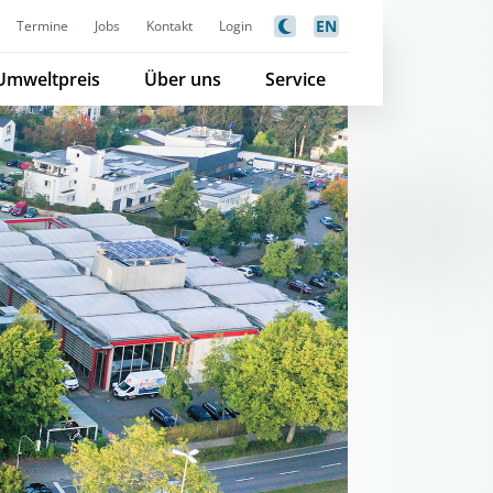
EN
Termine
Jobs
Kontakt
Login
Umweltpreis
Über uns
Service