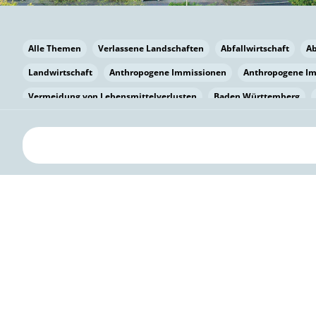
Alle Themen
Verlassene Landschaften
Abfallwirtschaft
A
Landwirtschaft
Anthropogene Immissionen
Anthropogene I
Vermeidung von Lebensmittelverlusten
Baden Württemberg
Bayern
Bayern
Beatmungssysteme
Beratung
Berlin
bilaterale Zu-sammenarbeit
Bildung
Bildung / Kommunikati
Pflanzenkohle
Biodiversität
Biodiversität
Biogas
Bioga
Vermeidung von Lebensmittelverlusten
Brandenburg
Breme
Bürgerwissenschaft
Capacity Building
Capacity Building
Kreislaufwirtschaft
Bürgerenergie
Bürgerbeteiligung
Bürg
Citizen Science
Klimawandel
Klimakrise
Klimaschutz
Kooperation
Kooperation mit KMU
Grenzüberschreitend
D
Deutscher Umweltpreis
Digitale Bildung
Digitaler Landschaf