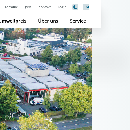
EN
Termine
Jobs
Kontakt
Login
Umweltpreis
Über uns
Service