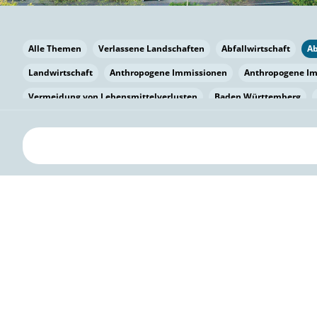
Alle Themen
Verlassene Landschaften
Abfallwirtschaft
A
Landwirtschaft
Anthropogene Immissionen
Anthropogene I
Vermeidung von Lebensmittelverlusten
Baden Württemberg
Bayern
Bayern
Beatmungssysteme
Beratung
Berlin
bilaterale Zu-sammenarbeit
Bildung
Bildung / Kommunikati
Pflanzenkohle
Biodiversität
Biodiversität
Biogas
Bioga
Vermeidung von Lebensmittelverlusten
Brandenburg
Breme
Bürgerwissenschaft
Capacity Building
Capacity Building
Circular Economy
Bürgerenergie
Bürgerbeteiligung
Citize
Bürgerwissenschaft
Klimawandel
Klimakrise
Klimaschutz
Kooperation
Kooperation mit KMU
Grenzüberschreitend
D
Deutscher Umweltpreis
Digitale Bildung
Digitaler Landschaf