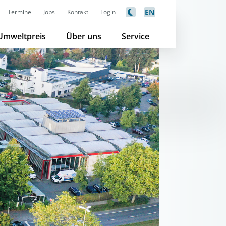
EN
Termine
Jobs
Kontakt
Login
Umweltpreis
Über uns
Service