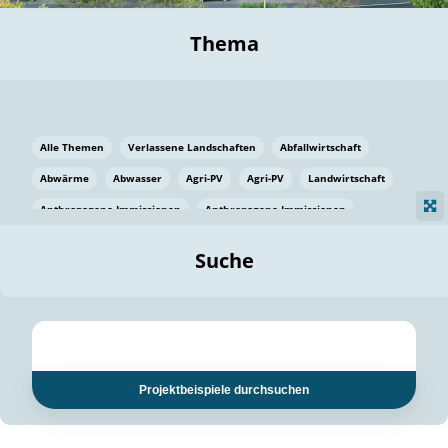
Thema
Alle Themen
Verlassene Landschaften
Abfallwirtschaft
Abwärme
Abwasser
Agri-PV
Agri-PV
Landwirtschaft
Anthropogene Immissionen
Anthropogene Immissionen
Vermeidung von Lebensmittelverlusten
Baden Württemberg
Suche
Ostsee
Bauen
Baumaterial
Bayern
Bayern
Beatmungssysteme
Beratung
Berlin
Bestäuber
bilaterale Zu-sammenarbeit
bilaterale Zu-sammenarbeit
Bildung
Bildung / Kommunikation
Projektbeispiele durchsuchen
Bildung für nachhaltige Entwicklung
Pflanzenkohle
Biodiversität
Biodiversität
Biogas
Biogas