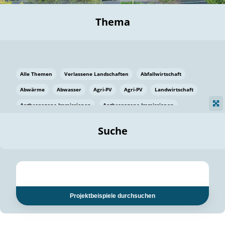
Thema
Alle Themen
Verlassene Landschaften
Abfallwirtschaft
Abwärme
Abwasser
Agri-PV
Agri-PV
Landwirtschaft
Anthropogene Immissionen
Anthropogene Immissionen
Vermeidung von Lebensmittelverlusten
Baden Württemberg
Suche
Ostsee
Bauen
Baumaterial
Bayern
Bayern
Beatmungssysteme
Beratung
Berlin
Bestäuber
bilaterale Zu-sammenarbeit
bilaterale Zu-sammenarbeit
Bildung
Bildung / Kommunikation
Projektbeispiele durchsuchen
Bildung für nachhaltige Entwicklung
Pflanzenkohle
Biodiversität
Biodiversität
Biogas
Biogas