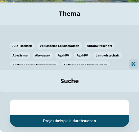
Thema
Alle Themen
Verlassene Landschaften
Abfallwirtschaft
Abwärme
Abwasser
Agri-PV
Agri-PV
Landwirtschaft
Anthropogene Immissionen
Anthropogene Immissionen
Vermeidung von Lebensmittelverlusten
Baden Württemberg
Suche
Ostsee
Bauen
Baumaterial
Bayern
Bayern
Beatmungssysteme
Beratung
Berlin
Bestäuber
bilaterale Zu-sammenarbeit
bilaterale Zu-sammenarbeit
Bildung
Bildung / Kommunikation
Projektbeispiele durchsuchen
Bildung für nachhaltige Entwicklung
Pflanzenkohle
Biodiversität
Biodiversität
Biogas
Biogas