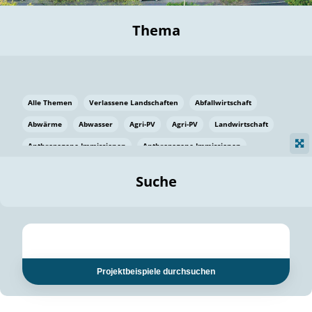
Thema
Alle Themen
Verlassene Landschaften
Abfallwirtschaft
Abwärme
Abwasser
Agri-PV
Agri-PV
Landwirtschaft
Anthropogene Immissionen
Anthropogene Immissionen
Vermeidung von Lebensmittelverlusten
Baden Württemberg
Suche
Ostsee
Bauen
Baumaterial
Bayern
Bayern
Beatmungssysteme
Beratung
Berlin
Bestäuber
bilaterale Zu-sammenarbeit
bilaterale Zu-sammenarbeit
Bildung
Bildung / Kommunikation
Projektbeispiele durchsuchen
Bildung für nachhaltige Entwicklung
Pflanzenkohle
Biodiversität
Biodiversität
Biogas
Biogas