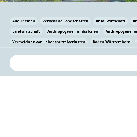
Alle Themen
Verlassene Landschaften
Abfallwirtschaft
A
Landwirtschaft
Anthropogene Immissionen
Anthropogene I
Vermeidung von Lebensmittelverlusten
Baden Württemberg
Bayern
Bayern
Beatmungssysteme
Beratung
Berlin
bilaterale Zu-sammenarbeit
Bildung
Bildung / Kommunikati
Pflanzenkohle
Biodiversität
Biodiversität
Biogas
Bioga
Vermeidung von Lebensmittelverlusten
Brandenburg
Breme
Bürgerwissenschaft
Capacity Building
Capacity Building
Kreislaufwirtschaft
Bürgerenergie
Bürgerbeteiligung
Bürg
Citizen Science
Klimawandel
Klimakrise
Klimaschutz
Kooperation
Kooperation mit KMU
Grenzüberschreitend
D
Deutscher Umweltpreis
Digitale Bildung
Digitaler Landschaf