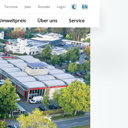
EN
Termine
Jobs
Kontakt
Login
Umweltpreis
Über uns
Service