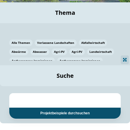
Thema
Alle Themen
Verlassene Landschaften
Abfallwirtschaft
Abwärme
Abwasser
Agri-PV
Agri-PV
Landwirtschaft
Anthropogene Immissionen
Anthropogene Immissionen
Vermeidung von Lebensmittelverlusten
Baden Württemberg
Suche
Ostsee
Bauen
Baumaterial
Bayern
Bayern
Beatmungssysteme
Beratung
Berlin
Bestäuber
bilaterale Zu-sammenarbeit
bilaterale Zu-sammenarbeit
Bildung
Bildung / Kommunikation
Projektbeispiele durchsuchen
Bildung für nachhaltige Entwicklung
Pflanzenkohle
Biodiversität
Biodiversität
Biogas
Biogas