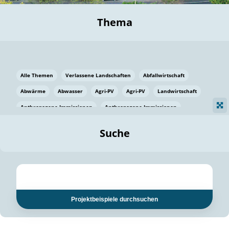
Thema
Alle Themen
Verlassene Landschaften
Abfallwirtschaft
Abwärme
Abwasser
Agri-PV
Agri-PV
Landwirtschaft
Anthropogene Immissionen
Anthropogene Immissionen
Vermeidung von Lebensmittelverlusten
Baden Württemberg
Suche
Ostsee
Bauen
Baumaterial
Bayern
Bayern
Beatmungssysteme
Beratung
Berlin
Bestäuber
bilaterale Zu-sammenarbeit
bilaterale Zu-sammenarbeit
Bildung
Bildung / Kommunikation
Projektbeispiele durchsuchen
Bildung für nachhaltige Entwicklung
Pflanzenkohle
Biodiversität
Biodiversität
Biogas
Biogas