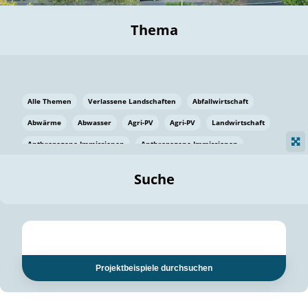
Thema
Alle Themen
Verlassene Landschaften
Abfallwirtschaft
Abwärme
Abwasser
Agri-PV
Agri-PV
Landwirtschaft
Anthropogene Immissionen
Anthropogene Immissionen
Vermeidung von Lebensmittelverlusten
Baden Württemberg
Suche
Ostsee
Bauen
Baumaterial
Bayern
Bayern
Beatmungssysteme
Beratung
Berlin
Bestäuber
bilaterale Zu-sammenarbeit
bilaterale Zu-sammenarbeit
Bildung
Bildung / Kommunikation
Projektbeispiele durchsuchen
Bildung für nachhaltige Entwicklung
Pflanzenkohle
Biodiversität
Biodiversität
Biogas
Biogas