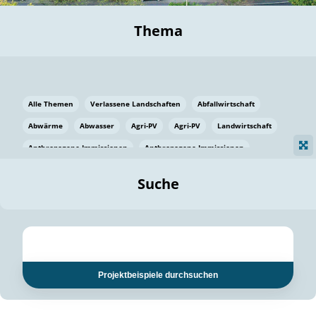
Thema
Alle Themen
Verlassene Landschaften
Abfallwirtschaft
Abwärme
Abwasser
Agri-PV
Agri-PV
Landwirtschaft
Anthropogene Immissionen
Anthropogene Immissionen
Vermeidung von Lebensmittelverlusten
Baden Württemberg
Suche
Ostsee
Bauen
Baumaterial
Bayern
Bayern
Beatmungssysteme
Beratung
Berlin
Bestäuber
bilaterale Zu-sammenarbeit
bilaterale Zu-sammenarbeit
Bildung
Bildung / Kommunikation
Projektbeispiele durchsuchen
Bildung für nachhaltige Entwicklung
Pflanzenkohle
Biodiversität
Biodiversität
Biogas
Biogas