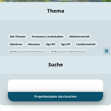
Thema
Alle Themen
Verlassene Landschaften
Abfallwirtschaft
Abwärme
Abwasser
Agri-PV
Agri-PV
Landwirtschaft
Anthropogene Immissionen
Anthropogene Immissionen
Vermeidung von Lebensmittelverlusten
Baden Württemberg
Suche
Ostsee
Bauen
Baumaterial
Bayern
Bayern
Beatmungssysteme
Beratung
Berlin
Bestäuber
bilaterale Zu-sammenarbeit
bilaterale Zu-sammenarbeit
Bildung
Bildung / Kommunikation
Projektbeispiele durchsuchen
Bildung für nachhaltige Entwicklung
Pflanzenkohle
Biodiversität
Biodiversität
Biogas
Biogas