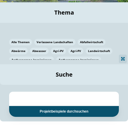
Thema
Alle Themen
Verlassene Landschaften
Abfallwirtschaft
Abwärme
Abwasser
Agri-PV
Agri-PV
Landwirtschaft
Anthropogene Immissionen
Anthropogene Immissionen
Vermeidung von Lebensmittelverlusten
Baden Württemberg
Suche
Ostsee
Bauen
Baumaterial
Bayern
Bayern
Beatmungssysteme
Beratung
Berlin
Bestäuber
bilaterale Zu-sammenarbeit
bilaterale Zu-sammenarbeit
Bildung
Bildung / Kommunikation
Projektbeispiele durchsuchen
Bildung für nachhaltige Entwicklung
Pflanzenkohle
Biodiversität
Biodiversität
Biogas
Biogas