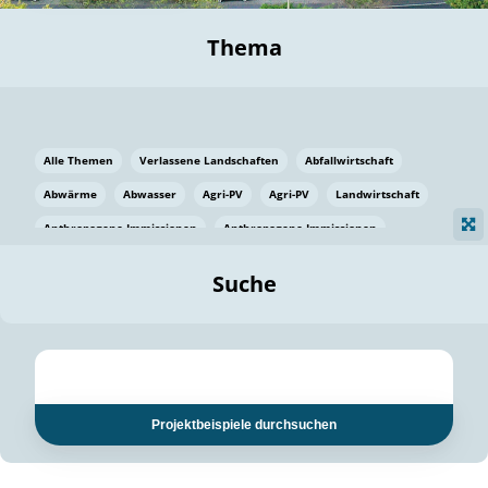
Thema
Alle Themen
Verlassene Landschaften
Abfallwirtschaft
Abwärme
Abwasser
Agri-PV
Agri-PV
Landwirtschaft
Anthropogene Immissionen
Anthropogene Immissionen
Vermeidung von Lebensmittelverlusten
Baden Württemberg
Suche
Ostsee
Bauen
Baumaterial
Bayern
Bayern
Beatmungssysteme
Beratung
Berlin
Bestäuber
bilaterale Zu-sammenarbeit
bilaterale Zu-sammenarbeit
Bildung
Bildung / Kommunikation
Projektbeispiele durchsuchen
Bildung für nachhaltige Entwicklung
Pflanzenkohle
Biodiversität
Biodiversität
Biogas
Biogas