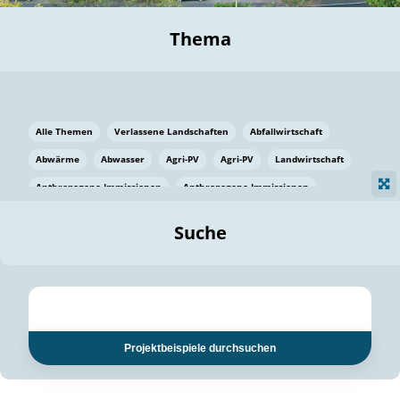
Thema
Alle Themen
Verlassene Landschaften
Abfallwirtschaft
Abwärme
Abwasser
Agri-PV
Agri-PV
Landwirtschaft
Anthropogene Immissionen
Anthropogene Immissionen
Vermeidung von Lebensmittelverlusten
Baden Württemberg
Suche
Ostsee
Bauen
Baumaterial
Bayern
Bayern
Beatmungssysteme
Beratung
Berlin
Bestäuber
bilaterale Zu-sammenarbeit
bilaterale Zu-sammenarbeit
Bildung
Bildung / Kommunikation
Projektbeispiele durchsuchen
Bildung für nachhaltige Entwicklung
Pflanzenkohle
Biodiversität
Biodiversität
Biogas
Biogas