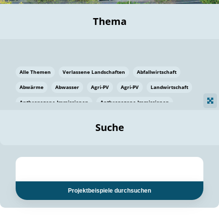
Thema
Alle Themen
Verlassene Landschaften
Abfallwirtschaft
Abwärme
Abwasser
Agri-PV
Agri-PV
Landwirtschaft
Anthropogene Immissionen
Anthropogene Immissionen
Vermeidung von Lebensmittelverlusten
Baden Württemberg
Suche
Ostsee
Bauen
Baumaterial
Bayern
Bayern
Beatmungssysteme
Beratung
Berlin
Bestäuber
bilaterale Zu-sammenarbeit
bilaterale Zu-sammenarbeit
Bildung
Bildung / Kommunikation
Projektbeispiele durchsuchen
Bildung für nachhaltige Entwicklung
Pflanzenkohle
Biodiversität
Biodiversität
Biogas
Biogas