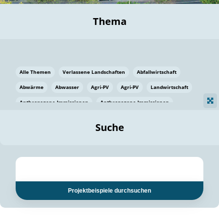
Thema
Alle Themen
Verlassene Landschaften
Abfallwirtschaft
Abwärme
Abwasser
Agri-PV
Agri-PV
Landwirtschaft
Anthropogene Immissionen
Anthropogene Immissionen
Vermeidung von Lebensmittelverlusten
Baden Württemberg
Suche
Ostsee
Bauen
Baumaterial
Bayern
Bayern
Beatmungssysteme
Beratung
Berlin
Bestäuber
bilaterale Zu-sammenarbeit
bilaterale Zu-sammenarbeit
Bildung
Bildung / Kommunikation
Projektbeispiele durchsuchen
Bildung für nachhaltige Entwicklung
Pflanzenkohle
Biodiversität
Biodiversität
Biogas
Biogas