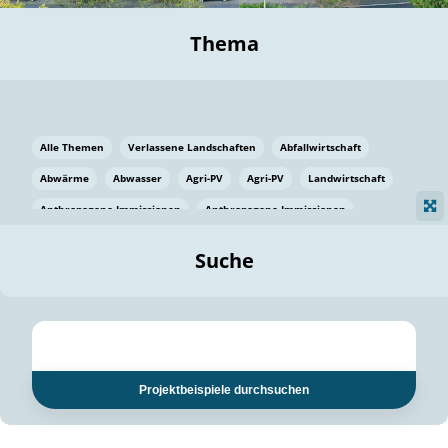
Thema
Alle Themen
Verlassene Landschaften
Abfallwirtschaft
Abwärme
Abwasser
Agri-PV
Agri-PV
Landwirtschaft
Anthropogene Immissionen
Anthropogene Immissionen
Vermeidung von Lebensmittelverlusten
Baden Württemberg
Suche
Ostsee
Bauen
Baumaterial
Bayern
Bayern
Beatmungssysteme
Beratung
Berlin
Bestäuber
bilaterale Zu-sammenarbeit
bilaterale Zu-sammenarbeit
Bildung
Bildung / Kommunikation
Projektbeispiele durchsuchen
Bildung für nachhaltige Entwicklung
Pflanzenkohle
Biodiversität
Biodiversität
Biogas
Biogas