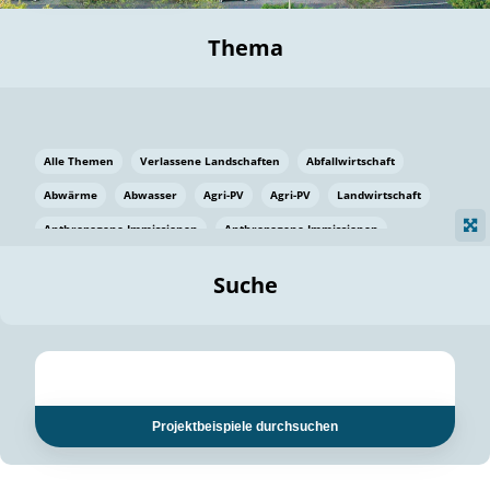
Thema
Alle Themen
Verlassene Landschaften
Abfallwirtschaft
Abwärme
Abwasser
Agri-PV
Agri-PV
Landwirtschaft
Anthropogene Immissionen
Anthropogene Immissionen
Vermeidung von Lebensmittelverlusten
Baden Württemberg
Suche
Ostsee
Bauen
Baumaterial
Bayern
Bayern
Beatmungssysteme
Beratung
Berlin
Bestäuber
bilaterale Zu-sammenarbeit
bilaterale Zu-sammenarbeit
Bildung
Bildung / Kommunikation
Projektbeispiele durchsuchen
Bildung für nachhaltige Entwicklung
Pflanzenkohle
Biodiversität
Biodiversität
Biogas
Biogas