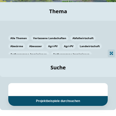
Thema
Alle Themen
Verlassene Landschaften
Abfallwirtschaft
Abwärme
Abwasser
Agri-PV
Agri-PV
Landwirtschaft
Anthropogene Immissionen
Anthropogene Immissionen
Vermeidung von Lebensmittelverlusten
Baden Württemberg
Suche
Ostsee
Bauen
Baumaterial
Bayern
Bayern
Beatmungssysteme
Beratung
Berlin
Bestäuber
bilaterale Zu-sammenarbeit
bilaterale Zu-sammenarbeit
Bildung
Bildung / Kommunikation
Projektbeispiele durchsuchen
Bildung für nachhaltige Entwicklung
Pflanzenkohle
Biodiversität
Biodiversität
Biogas
Biogas