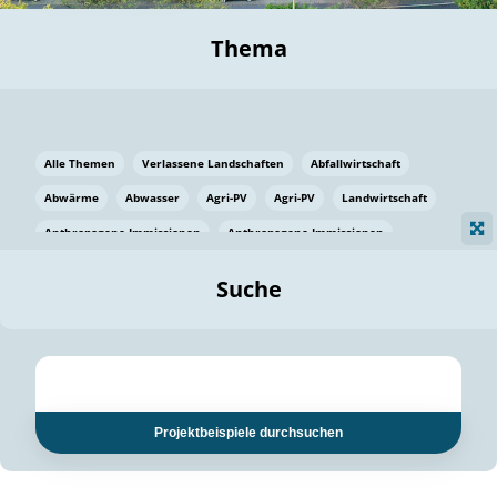
Thema
Alle Themen
Verlassene Landschaften
Abfallwirtschaft
Abwärme
Abwasser
Agri-PV
Agri-PV
Landwirtschaft
Anthropogene Immissionen
Anthropogene Immissionen
Vermeidung von Lebensmittelverlusten
Baden Württemberg
Suche
Ostsee
Bauen
Baumaterial
Bayern
Bayern
Beatmungssysteme
Beratung
Berlin
Bestäuber
bilaterale Zu-sammenarbeit
bilaterale Zu-sammenarbeit
Bildung
Bildung / Kommunikation
Projektbeispiele durchsuchen
Bildung für nachhaltige Entwicklung
Pflanzenkohle
Biodiversität
Biodiversität
Biogas
Biogas