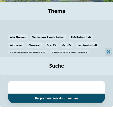
Thema
Alle Themen
Verlassene Landschaften
Abfallwirtschaft
Abwärme
Abwasser
Agri-PV
Agri-PV
Landwirtschaft
Anthropogene Immissionen
Anthropogene Immissionen
Vermeidung von Lebensmittelverlusten
Baden Württemberg
Suche
Ostsee
Bauen
Baumaterial
Bayern
Bayern
Beatmungssysteme
Beratung
Berlin
Bestäuber
bilaterale Zu-sammenarbeit
bilaterale Zu-sammenarbeit
Bildung
Bildung / Kommunikation
Projektbeispiele durchsuchen
Bildung für nachhaltige Entwicklung
Pflanzenkohle
Biodiversität
Biodiversität
Biogas
Biogas