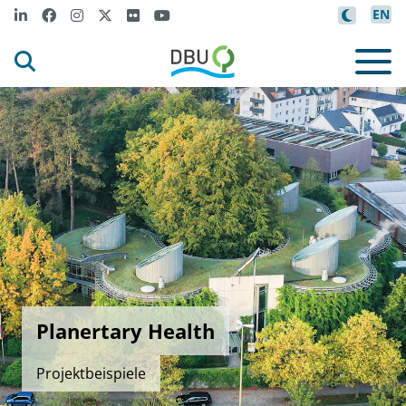
EN
Planertary Health
Projektbeispiele