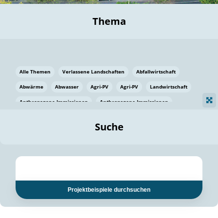
Thema
Alle Themen
Verlassene Landschaften
Abfallwirtschaft
Abwärme
Abwasser
Agri-PV
Agri-PV
Landwirtschaft
Anthropogene Immissionen
Anthropogene Immissionen
Vermeidung von Lebensmittelverlusten
Baden Württemberg
Suche
Ostsee
Bauen
Baumaterial
Bayern
Bayern
Beatmungssysteme
Beratung
Berlin
Bestäuber
bilaterale Zu-sammenarbeit
bilaterale Zu-sammenarbeit
Bildung
Bildung / Kommunikation
Projektbeispiele durchsuchen
Bildung für nachhaltige Entwicklung
Pflanzenkohle
Biodiversität
Biodiversität
Biogas
Biogas