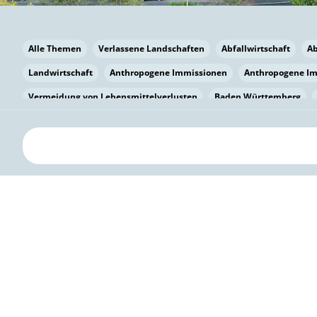
Alle Themen
Verlassene Landschaften
Abfallwirtschaft
A
Landwirtschaft
Anthropogene Immissionen
Anthropogene I
Vermeidung von Lebensmittelverlusten
Baden Württemberg
Bayern
Bayern
Beatmungssysteme
Beratung
Berlin
bilaterale Zu-sammenarbeit
Bildung
Bildung / Kommunikati
Pflanzenkohle
Biodiversität
Biodiversität
Biogas
Bioga
Vermeidung von Lebensmittelverlusten
Brandenburg
Breme
Bürgerwissenschaft
Capacity Building
Capacity Building
Kreislaufwirtschaft
Bürgerenergie
Bürgerbeteiligung
Citi
Citizen Science
Klimawandel
Klimakrise
Klimaschutz
Kooperation
Kooperation mit KMU
Grenzüberschreitend
D
Deutscher Umweltpreis
Digitale Bildung
Digitaler Landschaf