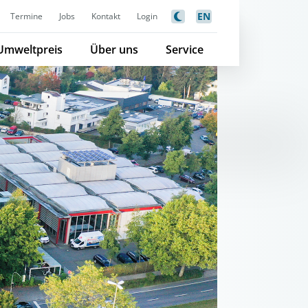
EN
Termine
Jobs
Kontakt
Login
Umweltpreis
Über uns
Service