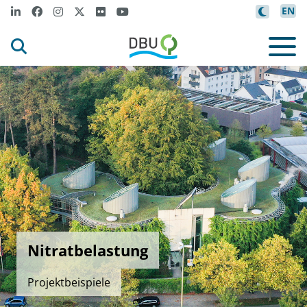
EN
Nitratbelastung
Projektbeispiele