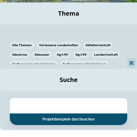
Thema
Alle Themen
Verlassene Landschaften
Abfallwirtschaft
Abwärme
Abwasser
Agri-PV
Agri-PV
Landwirtschaft
Anthropogene Immissionen
Anthropogene Immissionen
Vermeidung von Lebensmittelverlusten
Baden Württemberg
Suche
Ostsee
Bauen
Baumaterial
Bayern
Bayern
Beatmungssysteme
Beratung
Berlin
Bestäuber
bilaterale Zu-sammenarbeit
bilaterale Zu-sammenarbeit
Bildung
Bildung / Kommunikation
Projektbeispiele durchsuchen
Bildung für nachhaltige Entwicklung
Pflanzenkohle
Biodiversität
Biodiversität
Biogas
Biogas