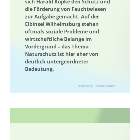
Planetary Health
sich Harald Köpke den Schutz und
Planetary Health Diet
Planetary Health Diet
die Förderung von Feuchtwiesen
Plattform
Plattform
Plus-Energie-Quartiere
zur Aufgabe gemacht. Auf der
Plus-Energie-Quartiere
Politische Bildung
Bestäuber
Elbinsel Wilhelmsburg stehen
Postkonflikt-Landschaftsentwicklung
oftmals soziale Probleme und
wirtschaftliche Belange im
Postkonflikt-Landschaftsentwicklung
Energieerzeugung
PPP
Vordergrund – das Thema
PPP
Primärenergieverbrauch
Primärenergieverbrauch
Naturschutz ist hier eher von
Projektbeispiel
Förderung der Vielfalt der Kulturlandschaft
deutlich untergeordneter
Bedeutung.
Schutz der Biodiversität
Schutz national wertvoller Kulturgüter
Qualifikation
Qualifizierung
Qualifikation
Qualifizierung
Hamburg
Naturschutz
Recycling
Reduzierung von Nahrungsmittelverlusten
Reduzierung von Nahrungsmittelverlusten
Regionale Wertschöpfung
Regionale Wertschöpfung
Regionalität
Regionalität
Erneuerbare Energien
Resilienz
Resilienz
Ressourcenschonung
Ressourceneffizienz
Ressourcenbewirtschaftung
Ressourcennutzung