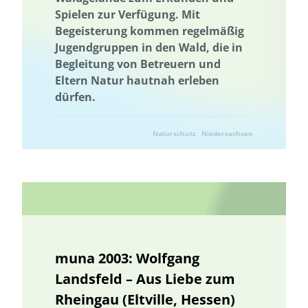
Spielen zur Verfügung. Mit
Energetische Transformation der Städte
Begeisterung kommen regelmäßig
Energetische Transformation der Städte
Jugendgruppen in den Wald, die in
Energieeffizienz und -einsparung
Energieerzeugung
Begleitung von Betreuern und
Eltern Natur hautnah erleben
Energiegemeinschaft
Energiewende
Energiegemeinschaft
dürfen.
Energieeffizienz und -einsparung
Energiewende
Entrepreneurship
Entrepreneurship
Umweltkommunikation
Naturschutz
Niedersachsen
Umweltforschung
Erdwärme
Erhöhung der Akzeptanz und Kommunikation
Ernährung
Erneuerbare Energien
Erprobung von neuen Methoden
Machbarkeitsstudie
Lebensmittelverschwendung
Förderung der Vielfalt der Kulturlandschaft
Wälder und Waldschutz
Gamification
Gamification
Geschlechtergerechtigkeit
muna 2003: Wolfgang
Erdwärme
Gesamtenergiesystem
Geschlechtergerechtigkeit
Landsfeld – Aus Liebe zum
GIS-basierter Methodenbaukasten
Rheingau (Eltville, Hessen)
GIS-basierter Methodenbaukasten