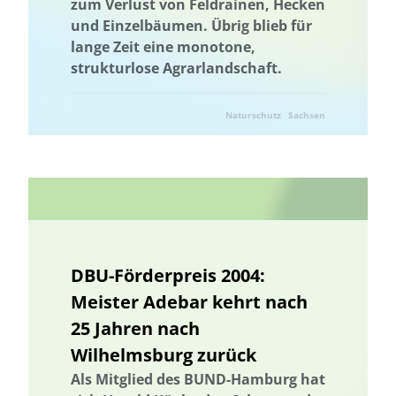
zum Verlust von Feldrainen, Hecken
Nachhaltigkeitskom-petenzen
Nachhaltigkeitskompetenzen
und Einzelbäumen. Übrig blieb für
Naturschutz
Naturschutzmanagement
Naturschutz
lange Zeit eine monotone,
strukturlose Agrarlandschaft.
Naturschutzmanagement
Netzwerk
Netzwerkbildung
Vernetzung
Networking
Netz-werkbildung
Networking
Naturschutz
Sachsen
Netz-werkbildung
Netzausbau
Netzwerk
Netzwerkbildung
Niedersachsen
Nitratbelastung
Nitratbelastung
Nordrhein Westfalen
Ernährung
Ökosystemleistungen
Optimierung von Kreislaufschließung und Recyclingmöglichkeiten
Optimierung von Kreislaufschließung und Recyclingmöglichkeiten
biologischer Landbau
Ostsee
Gesamtenergiesystem
DBU-Förderpreis 2004:
Partizipati-on
Partizipation
Participatory Design
Meister Adebar kehrt nach
Participatory Design
Partizipati-on
Partizipation
25 Jahren nach
Pflanzenkohle
Planertary Health
Planetare Gesundheit
Wilhelmsburg zurück
Planetare Grenzen
Planetare Grenzen
Planetary Health
Als Mitglied des BUND-Hamburg hat