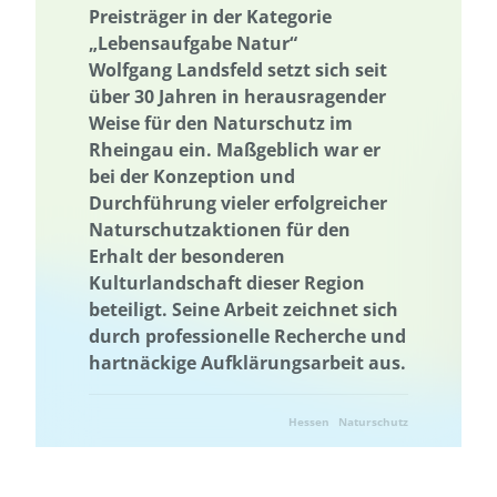
Preisträger in der Kategorie
Governance
Governance
Grenzüberschreitend
Netzausbau
„Lebensaufgabe Natur“
Grundwasser
Grundwasser
Grüne Anleihen
Hamburg
Wolfgang Landsfeld setzt sich seit
Wärmeversorgung
Hessen
über 30 Jahren in herausragender
Holzbau in größeren Gebäudevolumina
Weise für den Naturschutz im
Rheingau ein. Maßgeblich war er
Erhöhung der Akzeptanz und Kommunikation
Industriegebiet
bei der Konzeption und
Industriegebiet
Informationsvermittlung
Durchführung vieler erfolgreicher
Informationsvermittlung
Innovative Kooperationsformate
Naturschutzaktionen für den
Erhalt der besonderen
Innovative Kooperationsformate
Interdisziplinärer Einsatz
Kulturlandschaft dieser Region
Interdisziplinärer Einsatz
Internationale Aktivitäten
beteiligt. Seine Arbeit zeichnet sich
Internationales Projekt
Internationale Aktivitäten
durch professionelle Recherche und
Internationales Projekt
Klimakrise
Klimaschutz
hartnäckige Aufklärungsarbeit aus.
Klimawandel
Wissensabgleich und Erfahrungsaustausch
Hessen
Naturschutz
Wissenstransfer
Kommunale Raumplanung
Kommunikation
Kooperation
Kooperation mit KMU
Krankenhaus
Kreislaufwirtschaft
Kulturgüterschutz
Kunststoffrecycling