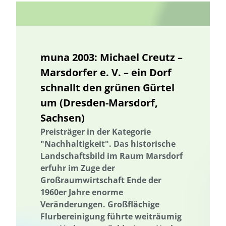
Landnutzung
Ländliche Regionen
Landnutzung
Landschaftsfunktionen
Landschaftsplanung
Landschaftliche Resilienz
Landschaftliche Resilienz
muna 2003: Michael Creutz –
Landschaftsfunktionen
Landschaftsplanung
Landwirtschaft
Marsdorfer e. V. – ein Dorf
Lebensmittelverschwendung
Niedersachsen
schnallt den grünen Gürtel
Machbarkeitsstudie
Management von Habitatbäumen
um (Dresden-Marsdorf,
Management von Habitatbäumen
Marburg
Sachsen)
Marine Umweltbildung
Meeresnaturschutz
Preisträger in der Kategorie
Marine Umweltbildung
Mecklenburg-Vorpommern
"Nachhaltigkeit". Das historische
Landschaftsbild im Raum Marsdorf
Meeresnaturschutz
Kommunale Raumplanung
erfuhr im Zuge der
Nachhaltige Ernährung
Nachhaltige Fischerei
Großraumwirtschaft Ende der
Nachhaltige Landwirtschaft
Nachhaltige Quartiersentwicklung
1960er Jahre enorme
Nachhaltige Regionalentwicklung
Veränderungen. Großflächige
nachhaltiger Gartenbau
Flurbereinigung führte weiträumig
nachhaltiger Konsum
Nachhaltigkeit
Nachhaltigkeitsbildung