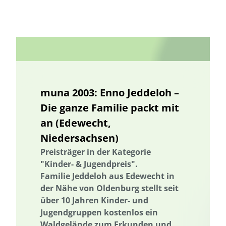
biologischer Landbau
Vermeidung von Lebensmittelverlusten
Brandenburg
Bremen
Bürgerbeteiligung
Bürgerenergie
Bürgerwissenschaft
Capacity Building
Capacity Building
CirculAid
Circular Economy
Kreislaufwirtschaft
Bürgerenergie
Bürgerbeteiligung
Citizen Science
Bürgerwissenschaft
Citizen Science
Klimawandel
muna 2003: Enno Jeddeloh –
Klimakrise
Klimaschutz
Kommunikation
Beratung
Die ganze Familie packt mit
Kooperation
Kooperation mit KMU
Grenzüberschreitend
an (Edewecht,
Der russische Krieg gegen die Ukraine
Deutscher Umweltpreis
Niedersachsen)
Digitale Bildung
Digitaler Landschaftsplan
Digitale Bildung
Preisträger in der Kategorie
Digitaler Landschaftsplan
Digitalisierung
Digitalisierung
"Kinder- & Jugendpreis".
Familie Jeddeloh aus Edewecht in
Trinkwasserversorgung
E-Learning
E-Learning
der Nähe von Oldenburg stellt seit
Ökosystemleistungen
Bildung
Bildung / Kommunikation
über 10 Jahren Kinder- und
Bildung für nachhaltige Entwicklung
Elektrizitätsversorgungsgesetz
Jugendgruppen kostenlos ein
Waldgelände zum Erkunden und
Elektrizitätsversorgungsgesetz