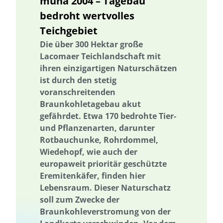
muna 2004 – Tagebau
Thüringen
Holzbau in größeren Gebäudevolumina
bedroht wertvolles
Trinkwasserversorgung
Ukraine
Ukraine
Umweltforschung
Teichgebiet
Umweltkommunikation
Umwelttechnik
Umwelttechnik
Die über 300 Hektar große
Verlassene Landschaften
Vermeidung von Lebensmittelverlusten
Lacomaer Teichlandschaft mit
Vernetzung
Wälder und Waldschutz
Wärmeenergie
ihren einzigartigen Naturschätzen
ist durch den stetig
Wärmeversorgung
Wasser/Gewässer
Wasseraufbereitung
voranschreitenden
Wasseraufbereitung; Valorisierung organischer Reststoffe; Partizipation
und Wissenstransfer
Braunkohletagebau akut
gefährdet. Etwa 170 bedrohte Tier-
Wasserressourcen
Wasserverfügbarkeit
Wasserversorgung
und Pflanzenarten, darunter
Wasserwirtschaft
Abwärme
Abfallwirtschaft
Abwasser
Rotbauchunke, Rohrdommel,
Wasserverfügbarkeit
Wasserwirtschaft
Wasserressourcen
Wiedehopf, wie auch der
europaweit prioritär geschützte
Wasserversorgung
Wasseraufbereitung
Eremitenkäfer, finden hier
Wasseraufbereitung; Valorisierung organischer Reststoffe; Partizipation
Lebensraum. Dieser Naturschatz
und Wissenstransfer
soll zum Zwecke der
Wasser/Gewässer
Wissensabgleich und Erfahrungsaustausch
Braunkohleverstromung von der
Wissenstransfer