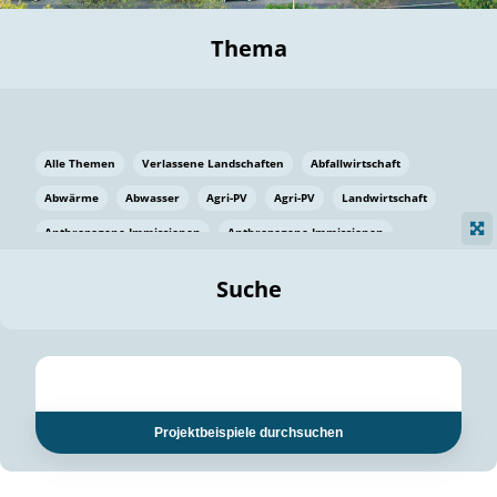
Thema
Alle Themen
Verlassene Landschaften
Abfallwirtschaft
Abwärme
Abwasser
Agri-PV
Agri-PV
Landwirtschaft
Anthropogene Immissionen
Anthropogene Immissionen
Vermeidung von Lebensmittelverlusten
Baden Württemberg
Suche
Ostsee
Bauen
Baumaterial
Bayern
Bayern
Beatmungssysteme
Beratung
Berlin
Bestäuber
bilaterale Zu-sammenarbeit
bilaterale Zu-sammenarbeit
Bildung
Bildung / Kommunikation
Projektbeispiele durchsuchen
Bildung für nachhaltige Entwicklung
Pflanzenkohle
Biodiversität
Biodiversität
Biogas
Biogas