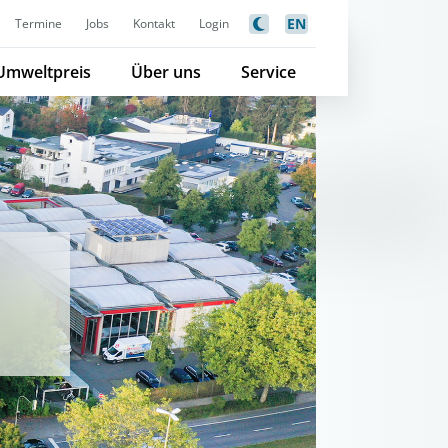
EN
Termine
Jobs
Kontakt
Login
Umweltpreis
Über uns
Service