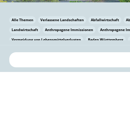
Alle Themen
Verlassene Landschaften
Abfallwirtschaft
A
Landwirtschaft
Anthropogene Immissionen
Anthropogene I
Vermeidung von Lebensmittelverlusten
Baden Württemberg
Bayern
Bayern
Beatmungssysteme
Beratung
Berlin
bilaterale Zu-sammenarbeit
Bildung
Bildung / Kommunikati
Pflanzenkohle
Biodiversität
Biodiversität
Biogas
Bioga
Vermeidung von Lebensmittelverlusten
Brandenburg
Breme
Bürgerwissenschaft
Capacity Building
Capacity Building
Circular Economy
Bürgerenergie
Bürgerbeteiligung
Citize
Bürgerwissenschaft
Klimawandel
Klimakrise
Klimaschutz
Kooperation
Kooperation mit KMU
Grenzüberschreitend
D
Deutscher Umweltpreis
Digitale Bildung
Digitaler Landschaf