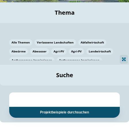
Thema
Alle Themen
Verlassene Landschaften
Abfallwirtschaft
Abwärme
Abwasser
Agri-PV
Agri-PV
Landwirtschaft
Anthropogene Immissionen
Anthropogene Immissionen
Vermeidung von Lebensmittelverlusten
Baden Württemberg
Suche
Ostsee
Bauen
Baumaterial
Bayern
Bayern
Beatmungssysteme
Beratung
Berlin
Bestäuber
bilaterale Zu-sammenarbeit
bilaterale Zu-sammenarbeit
Bildung
Bildung / Kommunikation
Projektbeispiele durchsuchen
Bildung für nachhaltige Entwicklung
Pflanzenkohle
Biodiversität
Biodiversität
Biogas
Biogas