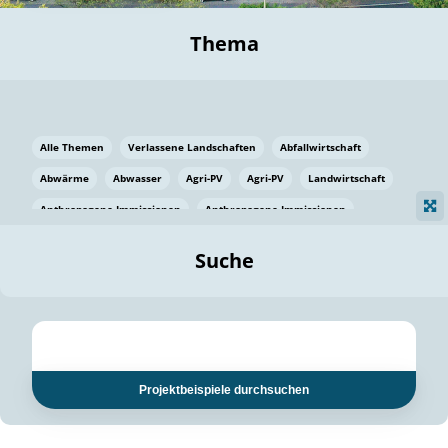
Thema
Alle Themen
Verlassene Landschaften
Abfallwirtschaft
Abwärme
Abwasser
Agri-PV
Agri-PV
Landwirtschaft
Anthropogene Immissionen
Anthropogene Immissionen
Vermeidung von Lebensmittelverlusten
Baden Württemberg
Suche
Ostsee
Bauen
Baumaterial
Bayern
Bayern
Beatmungssysteme
Beratung
Berlin
Bestäuber
bilaterale Zu-sammenarbeit
bilaterale Zu-sammenarbeit
Bildung
Bildung / Kommunikation
Projektbeispiele durchsuchen
Bildung für nachhaltige Entwicklung
Pflanzenkohle
Biodiversität
Biodiversität
Biogas
Biogas