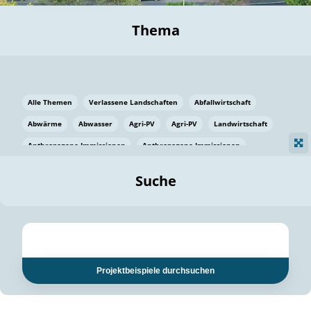
Thema
Alle Themen
Verlassene Landschaften
Abfallwirtschaft
Abwärme
Abwasser
Agri-PV
Agri-PV
Landwirtschaft
Anthropogene Immissionen
Anthropogene Immissionen
Vermeidung von Lebensmittelverlusten
Baden Württemberg
Suche
Ostsee
Bauen
Baumaterial
Bayern
Bayern
Beatmungssysteme
Beratung
Berlin
Bestäuber
bilaterale Zu-sammenarbeit
bilaterale Zu-sammenarbeit
Bildung
Bildung / Kommunikation
Projektbeispiele durchsuchen
Bildung für nachhaltige Entwicklung
Pflanzenkohle
Biodiversität
Biodiversität
Biogas
Biogas