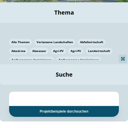
Thema
Alle Themen
Verlassene Landschaften
Abfallwirtschaft
Abwärme
Abwasser
Agri-PV
Agri-PV
Landwirtschaft
Anthropogene Immissionen
Anthropogene Immissionen
Vermeidung von Lebensmittelverlusten
Baden Württemberg
Suche
Ostsee
Bauen
Baumaterial
Bayern
Bayern
Beatmungssysteme
Beratung
Berlin
Bestäuber
bilaterale Zu-sammenarbeit
bilaterale Zu-sammenarbeit
Bildung
Bildung / Kommunikation
Projektbeispiele durchsuchen
Bildung für nachhaltige Entwicklung
Pflanzenkohle
Biodiversität
Biodiversität
Biogas
Biogas